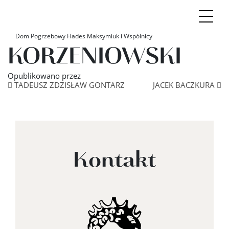
ŁUKASZ
Dom Pogrzebowy Hades Maksymiuk i Wspólnicy
KORZENIOWSKI
Opublikowano
przez
Nawigacja po artyku
TADEUSZ ZDZISŁAW GONTARZ
JACEK BACZKURA
Kontakt