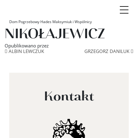
MIECZYSŁAW
Dom Pogrzebowy Hades Maksymiuk i Wspólnicy
NIKOŁAJEWICZ
Opublikowano
przez
Nawigacja po artyku
ALBIN LEWCZUK
GRZEGORZ DANILUK
Kontakt